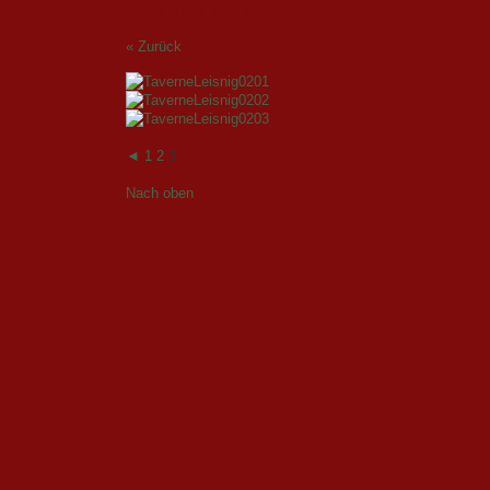
Fotos Burg- und Altstadtfest 2014
« Zurück
◄
1
2
3
Nach oben