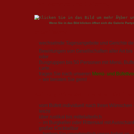
Partyservice und Catering
Wenn Sie in das Bild klicken öffnet sich die Galerie Part
In der Taverne
wechselnde Tagesangebote und Gerichte der
Bewirtungen von Gesellschaften aller Art bis
oder
Busgruppen bis 50 Personen mit Menü, Buffe
carte,
fragen Sie nach unseren
Menü- und Büfettvo
– wir beraten Sie gern!
Auf Burg Mildenstein oder einem Ort Ihrer
vom Büfett individuell nach Ihren Wünschen 
leicht
über rustikal bis mittelalterlich
– im Burgkeller oder Rittersaal mit Ausschan
großer Cocktailbar
– fordern Sie unverbindlich unser Anbot an